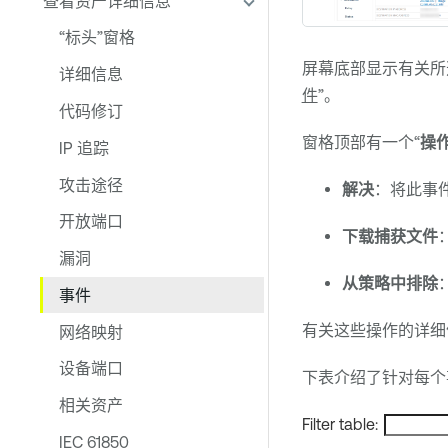
查看资产详细信息
“标头”窗格
屏幕底部显示有关所
详细信息
件
”。
代码修订
窗格顶部有一个“
操
IP 追踪
攻击途径
解决
：将此事件
开放端口
下载捕获文件
漏洞
从策略中排除
事件
有关这些操作的详细
网络映射
设备端口
下表介绍了针对每个
相关资产
Filter table:
IEC 61850