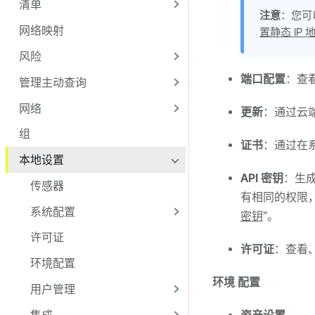
清单
注意
：您可
网络映射
置静态 IP 
风险
端口配置
：查
管理主动查询
网络
更新
：通过云
组
证书
：通过在系
本地设置
API 密钥
：生成
传感器
有相同的权限
系统配置
密钥
”。
许可证
许可证
：查看
环境配置
环境
配置
用户管理
集成