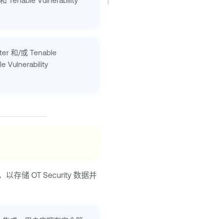
和
Tenable Vulnerability
ter
和/或
Tenable
e Vulnerability
”，以存储
OT Security
数据并