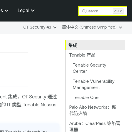
es
Legal
Search
Ctrl K
OT Security 4.1
简体中文 (Chinese Simplified)
集成
Tenable 产品
Tenable Security
Center
Tenable Vulnerability
Management
ent
集成。
OT Security
通过
Tenable One
的 IT 类型
Tenable Nessus
Palo Alto Networks：新一
代防火墙
Aruba：ClearPass 策略管
理器