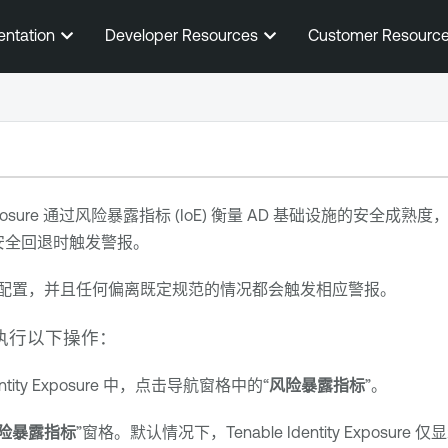
跳到主内容
entation
Developer Resources
Customer Resourc
posure
通过风险暴露指标 (IoE) 衡量 AD 基础设施的安全成
安全回退时触发警报。
过预先配置，并且任何偏离既定规范的情况都会触发相应警报。
请执行以下操作：
ntity Exposure
中，点击导航窗格中的“
风险暴露指标
”。
险暴露指标
”窗格。默认情况下，
Tenable Identity Exposure
仅显