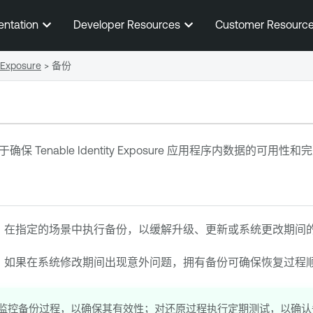
跳到主内容
entation
Developer Resources
Customer Resourc
 Exposure
>
备份
对于确保
Tenable Identity Exposure
应用程序内数据的可用性和完
：在指定的场景中执行备份，以缓解升级、更新或系统更改期间
：如果在系统修改期间出现意外问题，拥有备份可确保恢复过程
监控备份过程，以确保其有效性；对还原过程执行定期测试，以确认