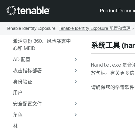
Tenable Identity Exposure 的
Product Docum
必要基础知识
Tenable Identity Exposure 配
Tenable Identity Exposure
:
Tenable Identity Exposure 配置和管理
>
置和管理
激活身份 360、风险暴露中
系统工具 (hand
心和 MEID
AD 配置
Handle.exe
是合法
攻击指标部署
放句柄。有关更多信
身份验证
请确保您的杀毒软件
用户
安全配置文件
角色
林