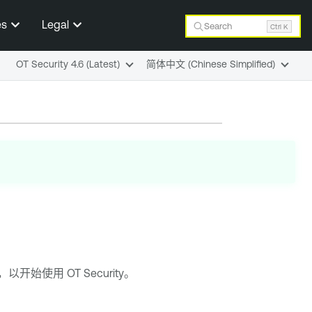
es
Legal
Search
Ctrl K
OT Security 4.6 (Latest)
简体中文 (Chinese Simplified)
，以开始使用
OT Security
。