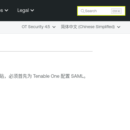
es
Legal
Search
Ctrl K
OT Security 4.5
简体中文 (Chinese Simplified)
磁贴，必须首先为
Tenable One
配置 SAML。