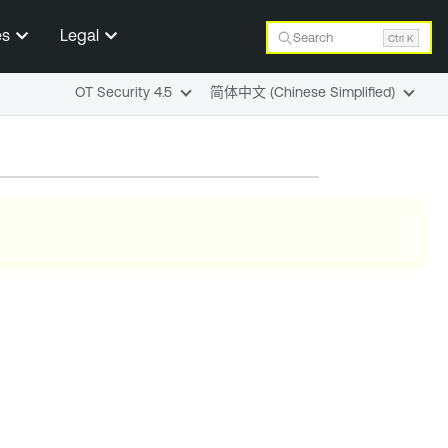
es
Legal
Search
Ctrl K
OT Security 4.5
简体中文 (Chinese Simplified)