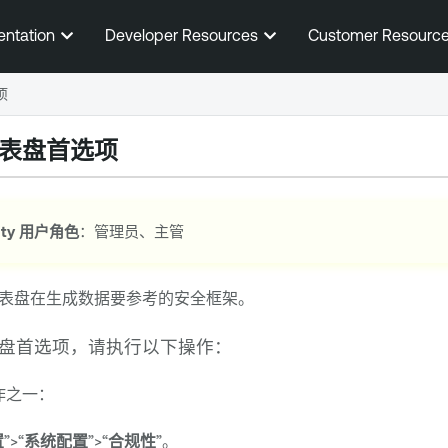
跳到主内容
entation
Developer Resources
Customer Resourc
项
表盘首选项
ty
用户角色
：管理员、主管
表盘在生成数据要参考的安全框架。
盘首选项，请执行以下操作：
作之一：
置
”>“
系统配置
”>“
合规性
”。