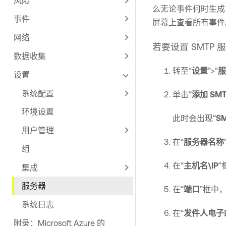
风险
么无论事件何时生成
事件
屏幕上查看所有事件
网络
若要设置 SMTP
数据收集
转至“
设置
”>“
服
设置
系统配置
单击“
添加 SM
环境设置
此时会出现“
S
用户管理
在“
服务器名称
组
在“
主机名\IP
”
集成
服务器
在“
端口
”框中
系统日志
在“
发件人电子
附录：Microsoft Azure 的