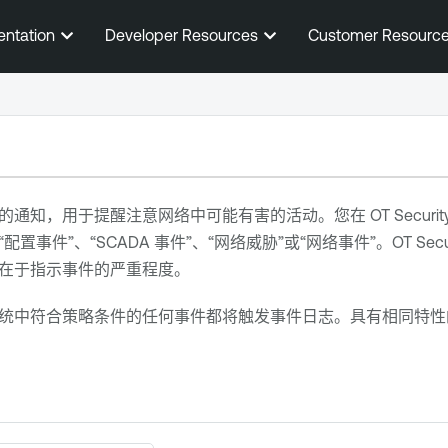
跳到主内容
entation
Developer Resources
Customer Resourc
的通知，用于提醒注意网络中可能有害的活动。您在
OT Securit
置事件”、“SCADA 事件”、“网络威胁”或“网络事件”。
OT Secu
在于指示事件的严重程度。
统中符合策略条件的任何事件都将触发事件日志。具有相同特性