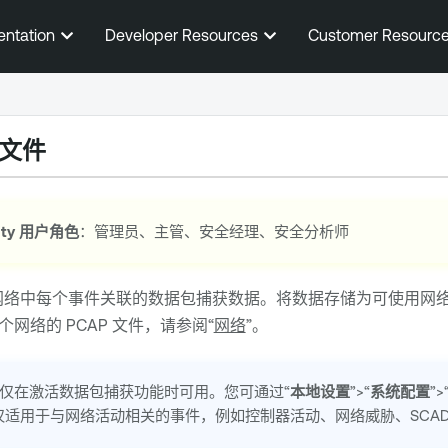
跳到主内容
entation
Developer Resources
Customer Resourc
文件
ty
用户角色
：管理员、主管、安全经理、安全分析师
络中每个事件关联的数据包捕获数据。将数据存储为可使用网络协议分析
网络的 PCAP 文件，请参阅“
网络
”。
文件仅在激活数据包捕获功能时可用。您可通过“
本地设置
”>“
系统配置
”>
文件仅适用于与网络活动相关的事件，例如控制器活动、网络威胁、SCA