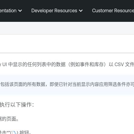
跳到主内容
entation
Developer Resources
Customer Resourc
y
UI 中显示的任何列表中的数据（例如事件和库存）以 CSV 文
件包括该页面的所有数据，即使已针对当前显示内容应用筛选条件亦
执行以下操作：
据的页面。
击“”
(
) 按钮
。