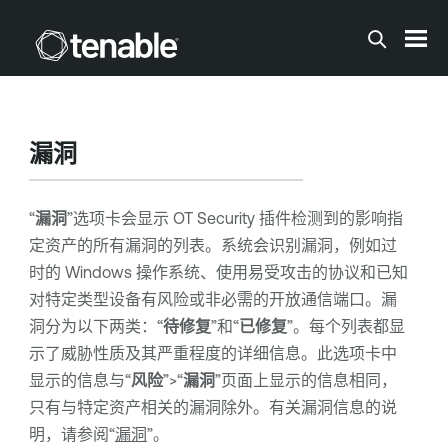
跳到主内容
漏洞
“
漏洞
”选项卡会显示
OT Security
插件检测到的影响指
定资产的所有漏洞的列表。系统会识别漏洞，例如过
时的 Windows 操作系统、使用易受攻击的协议和已知
对特定类型设备有风险或非必需的开放通信端口。漏
洞分为以下两类：“
待修复
”和“
已修复
”。每个列表都显
示了威胁性质及其严重程度的详细信息。此选项卡中
显示的信息与“
风险
”>
“
漏洞
”页面上显示的信息相同，
只有与特定资产相关的漏洞除外。有关漏洞信息的说
明，请参阅“
漏洞
”。