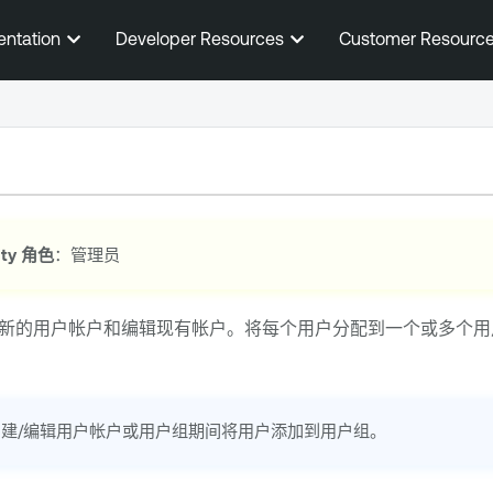
跳到主内容
entation
Developer Resources
Customer Resourc
ty
角色
：管理员
新的用户帐户和编辑现有帐户。将每个用户分配到一个或多个用
建/编辑用户帐户或用户组期间将用户添加到用户组。