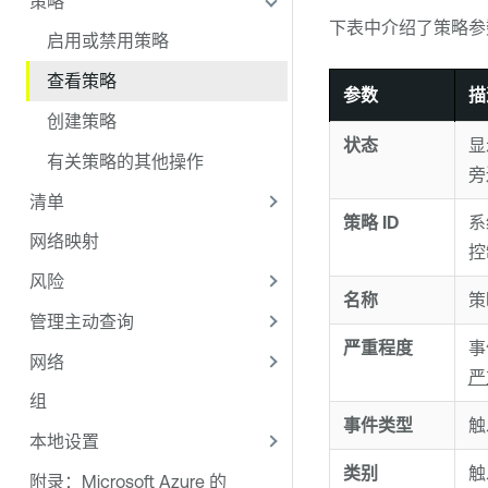
策略
下表中介绍了策略参
启用或禁用策略
查看策略
参数
描
创建策略
状态
显
有关策略的其他操作
旁
清单
策略 ID
系
网络映射
控
风险
名称
策
管理主动查询
严重程度
事
网络
严
组
事件类型
触
本地设置
类别
触
附录：Microsoft Azure 的