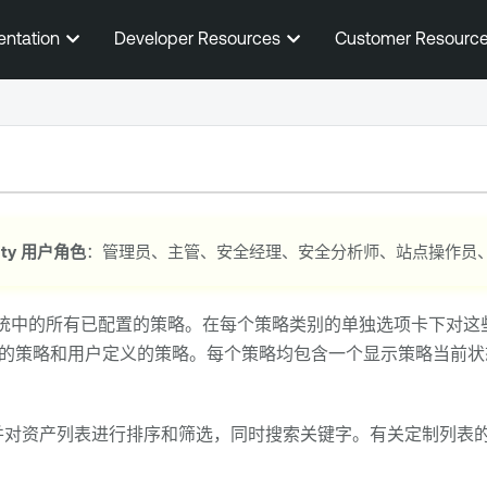
跳到主内容
entation
Developer Resources
Customer Resourc
ty
用户角色
：管理员、主管、安全经理、安全分析师、站点操作员
系统中的所有已配置的策略。在每个策略类别的单独选项卡下对这
的策略和用户定义的策略。每个策略均包含一个显示策略当前状
并对资产列表进行排序和筛选，同时搜索关键字。有关定制列表的