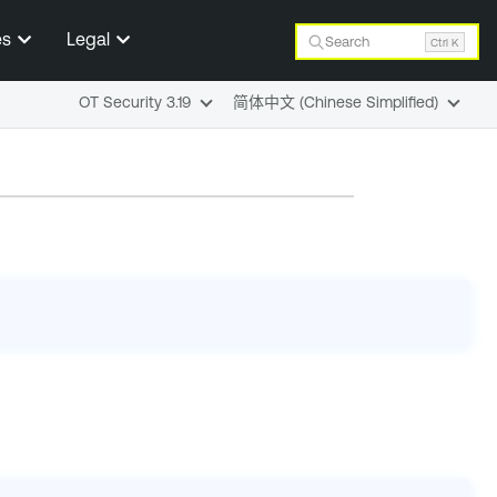
es
Legal
Search
Ctrl K
OT Security 3.19
简体中文 (Chinese Simplified)